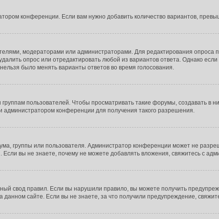
атором конференции. Если вам нужно добавить количество вариантов, прев
здателями, модераторами или администраторами. Для редактирования опроса п
е удалить опрос или отредактировать любой из вариантов ответа. Однако есл
ы нельзя было менять варианты ответов во время голосования.
руппам пользователей. Чтобы просматривать такие форумы, создавать в них
и администратором конференции для получения такого разрешения.
ума, группы или пользователя. Администратор конференции может не разре
 Если вы не знаете, почему не можете добавлять вложения, свяжитесь с ад
ый свод правил. Если вы нарушили правило, вы можете получить предупреж
 данном сайте. Если вы не знаете, за что получили предупреждение, свяжи