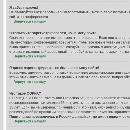
Я забыл пароль!
Не паникуйте! Хотя пароль нельзя восстановить, можно легко получит
войти на конференцию.
Вернуться к началу
Я только что зарегистрировался, но не могу войти!
Сначала проверьте свои имя пользователя и пароль. Если они верны, т
На некоторых конференциях требуется, чтобы все новые учётные запи
было прислано email-сообщение, следуйте полученным инструкциям. Ес
что ввели правильный адрес email, попробуйте связаться с администра
Вернуться к началу
Я давно зарегистрирован, но больше не могу войти!
Возможно, администратор по какой-то причине деактивировал или уда
чтобы уменьшить размер базы данных. Если это произошло, попробуйте 
Вернуться к началу
Что такое COPPA?
COPPA (Child Online Privacy and Protection Act), или Акт о защите час
несовершеннолетних младше 13 лет, иметь на это письменное согласи
13 лет. Если вы не уверены, применимо ли это к вам, как к регистрир
рекомендаций по правовым вопросам и не является объектом юридичес
Примечание переводчика: в России данный акт не имеет юридическо
Вернуться к началу