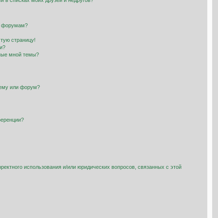
й в списках моих друзей и недругов?
и форумам?
стую страницу!
и?
ные мной темы?
тему или форум?
ференции?
рректного использования и/или юридических вопросов, связанных с этой