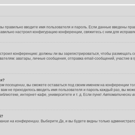
 вы правильно вводите имя пользователя и пароль. Если данные введены прав
равильно настроил конфигурацию конференции, свяжитесь с ним для исправл
 настроил конференцию: должны ли вы зарегистрироваться, чтобы размещать с
лям: аватары, личные сообщения, отправка email-сообщений, участие в групп
ля?
дом посещении
, вы сможете оставаться под своим именем на конференции тол
ы вам не приходилось вводить имя пользователя и пароль каждый раз, вы мо
блиотеке, интернет-кафе, университете и т. д. Если пункт
Автоматически в
й?
ание на конференции
. Выберите
Да
, и вы будете видны только администрат