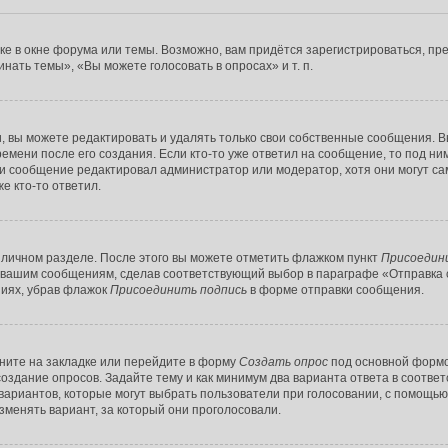
е в окне форума или темы. Возможно, вам придётся зарегистрироваться, пр
ать темы», «Вы можете голосовать в опросах» и т. п.
 вы можете редактировать и удалять только свои собственные сообщения. В
емени после его создания. Если кто-то уже ответил на сообщение, то под ни
сли сообщение редактировал администратор или модератор, хотя они могут с
е кто-то ответил.
 личном разделе. После этого вы можете отметить флажком пункт
Присоедин
 вашим сообщениям, сделав соответствующий выбор в параграфе «Отправка 
ниях, убрав флажок
Присоединить подпись
в форме отправки сообщения.
ните на закладке или перейдите в форму
Создать опрос
под основной формой
 создание опросов. Задайте тему и как минимум два варианта ответа в соотве
 вариантов, которые могут выбрать пользователи при голосовании, с помощью
зменять вариант, за который они проголосовали.