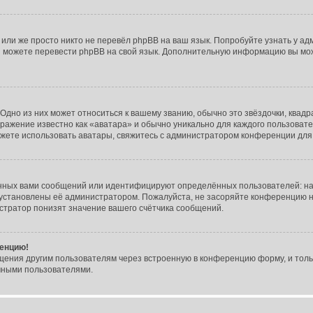
или же просто никто не перевёл phpBB на ваш язык. Попробуйте узнать у а
ами можете перевести phpBB на свой язык. Дополнительную информацию вы мо
Одно из них может относиться к вашему званию, обычно это звёздочки, квадр
бражение известно как «аватара» и обычно уникально для каждого пользовате
 можете использовать аватары, свяжитесь с администратором конференции дл
нных вами сообщений или идентифицируют определённых пользователей: на
 установлены её администратором. Пожалуйста, не засоряйте конференцию н
тратор понизят значение вашего счётчика сообщений.
ренцию!
щения другим пользователям через встроенную в конференцию форму, и толь
мными пользователями.