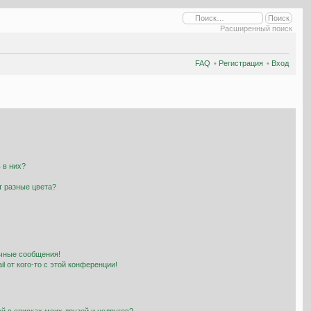
Расширенный поиск
FAQ
•
Регистрация
•
Вход
 в них?
т разные цвета?
чные сообщения!
l от кого-то с этой конференции!