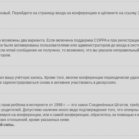
ь новый. Перейдите на страницу входа на конференцию и щёлкните на ссылку
о возможны два варианта. Если включена поддержка COPPA и при регистрации
си были активированы пользователями или администратором до входа в сист
ли email-сообщение не получено, то возможно, что вы указали неправильный
тором.
лил вашу учётную запись. Кроме того, многие конференции периодически уда
зарегистрироваться снова и активнее участвовать в дискуссиях.
тных прав ребёнка в интернете от 1998 г. — это закон Соединённых Штатов, т
е родителей. Допустимо наличие иного вида подтверждения того, что опек
ующемуся на конференции, или к самой конференции, обратитесь за помощью к 
ких отношений, кроме указанных ниже.
й силы.