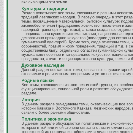
включающими эти земли.
Культура и традиции
Раздел охватывает все темы, связанные с разными аспектам
традиций лезгинских народов. В первую очередь в этот разд
темы, посвященные материальной, бытовой культуре: подра
жизнеобеспечения (традиционно хозяйство, поселения и жи
народный транспорт и др. темы), а также созданные отдель
– национальная кухня и система питания, национальная оде
декоративно-прикладное искусство (последние два связаны 
гуманитарной культурой). Кроме того, сюда отнесены темы,
особенностей, правил и норм поведения, традиций и т.д. в с
общественном быту, отдельных областей гуманитарной куль
музыкально-песенное и танцевальное искусство, националь
празднества, этикет и соционормативная культура, семья и б
Духовное наследие
Данный раздел составляют темы, связанные с гуманитарной
относимые к религиозным воззрениям и устно-поэтическому
Родные языки
Все темы, касающиеся языков лезгинской группы, их особен
функционирования, социальной роли и развития обсуждаютс
разделе.
История
В данном разделе объединены темы, охватывающие все воп
истории Кавказа и Восточного Кавказа, лезгинских народов, 
связям с более ранними общностями.
Политика и экономика
В данном разделе обсуждаются политические и экономическ
которые в той или иной степени связаны с лезгинскими наро
территорией их проживания, общинами и диаспорами лезгинс