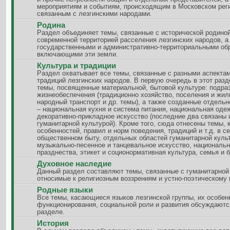
мероприятиям и событиям, происходящим в Московском рег
связанным с лезгинскими народами.
Родина
Раздел объединяет темы, связанные с исторической родиной
современной территорией расселения лезгинских народов, а
государственными и административно-территориальными об
включающими эти земли.
Культура и традиции
Раздел охватывает все темы, связанные с разными аспектам
традиций лезгинских народов. В первую очередь в этот разд
темы, посвященные материальной, бытовой культуре: подра
жизнеобеспечения (традиционно хозяйство, поселения и жи
народный транспорт и др. темы), а также созданные отдель
– национальная кухня и система питания, национальная оде
декоративно-прикладное искусство (последние два связаны 
гуманитарной культурой). Кроме того, сюда отнесены темы,
особенностей, правил и норм поведения, традиций и т.д. в с
общественном быту, отдельных областей гуманитарной куль
музыкально-песенное и танцевальное искусство, националь
празднества, этикет и соционормативная культура, семья и б
Духовное наследие
Данный раздел составляют темы, связанные с гуманитарной
относимые к религиозным воззрениям и устно-поэтическому
Родные языки
Все темы, касающиеся языков лезгинской группы, их особен
функционирования, социальной роли и развития обсуждаютс
разделе.
История