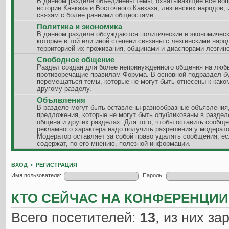
В данном разделе объединены темы, охватывающие все воп
истории Кавказа и Восточного Кавказа, лезгинских народов, 
связям с более ранними общностями.
Политика и экономика
В данном разделе обсуждаются политические и экономическ
которые в той или иной степени связаны с лезгинскими наро
территорией их проживания, общинами и диаспорами лезгинс
Свободное общение
Раздел создан для более непринужденного общения на люб
противоречащие правилам Форума. В основной подраздел б
перемещаться темы, которые не могут быть отнесены к како
другому разделу.
Объявления
В разделе могут быть оставлены разнообразные объявления
предложения, которые не могут быть опубликованы в разде
община и других разделах. Для того, чтобы оставить сообщ
рекламного характера надо получить разрешения у модерато
Модератор оставляет за собой право удалять сообщения, ес
содержат, по его мнению, полезной информации.
ВХОД
•
РЕГИСТРАЦИЯ
Имя пользователя:
Пароль:
КТО СЕЙЧАС НА КОНФЕРЕНЦИИ
Всего посетителей:
13
, из них за