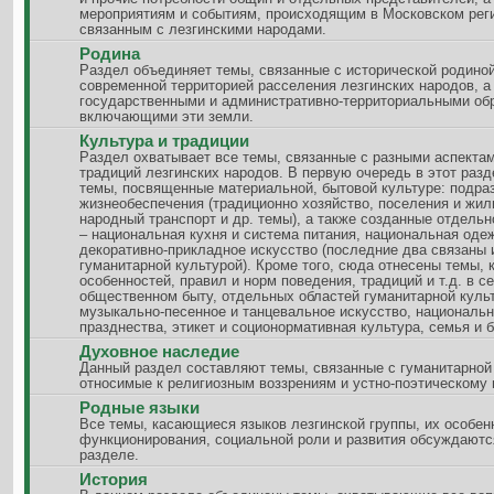
мероприятиям и событиям, происходящим в Московском рег
связанным с лезгинскими народами.
Родина
Раздел объединяет темы, связанные с исторической родиной
современной территорией расселения лезгинских народов, а
государственными и административно-территориальными об
включающими эти земли.
Культура и традиции
Раздел охватывает все темы, связанные с разными аспектам
традиций лезгинских народов. В первую очередь в этот разд
темы, посвященные материальной, бытовой культуре: подра
жизнеобеспечения (традиционно хозяйство, поселения и жи
народный транспорт и др. темы), а также созданные отдель
– национальная кухня и система питания, национальная оде
декоративно-прикладное искусство (последние два связаны 
гуманитарной культурой). Кроме того, сюда отнесены темы,
особенностей, правил и норм поведения, традиций и т.д. в с
общественном быту, отдельных областей гуманитарной куль
музыкально-песенное и танцевальное искусство, националь
празднества, этикет и соционормативная культура, семья и б
Духовное наследие
Данный раздел составляют темы, связанные с гуманитарной
относимые к религиозным воззрениям и устно-поэтическому
Родные языки
Все темы, касающиеся языков лезгинской группы, их особен
функционирования, социальной роли и развития обсуждаютс
разделе.
История