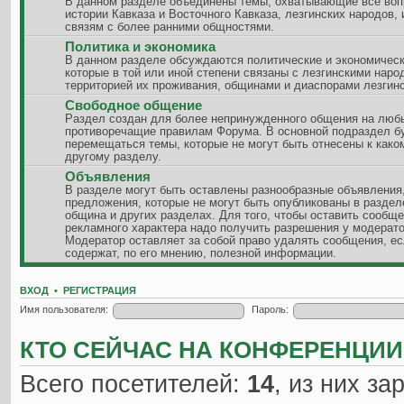
В данном разделе объединены темы, охватывающие все воп
истории Кавказа и Восточного Кавказа, лезгинских народов, 
связям с более ранними общностями.
Политика и экономика
В данном разделе обсуждаются политические и экономическ
которые в той или иной степени связаны с лезгинскими наро
территорией их проживания, общинами и диаспорами лезгинс
Свободное общение
Раздел создан для более непринужденного общения на люб
противоречащие правилам Форума. В основной подраздел б
перемещаться темы, которые не могут быть отнесены к како
другому разделу.
Объявления
В разделе могут быть оставлены разнообразные объявления
предложения, которые не могут быть опубликованы в разде
община и других разделах. Для того, чтобы оставить сообщ
рекламного характера надо получить разрешения у модерато
Модератор оставляет за собой право удалять сообщения, ес
содержат, по его мнению, полезной информации.
ВХОД
•
РЕГИСТРАЦИЯ
Имя пользователя:
Пароль:
КТО СЕЙЧАС НА КОНФЕРЕНЦИИ
Всего посетителей:
14
, из них за