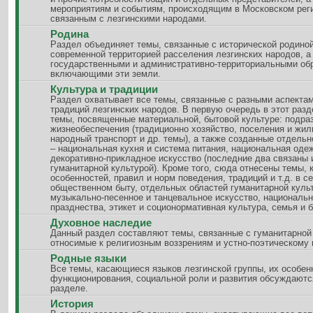
мероприятиям и событиям, происходящим в Московском рег
связанным с лезгинскими народами.
Родина
Раздел объединяет темы, связанные с исторической родиной
современной территорией расселения лезгинских народов, а
государственными и административно-территориальными об
включающими эти земли.
Культура и традиции
Раздел охватывает все темы, связанные с разными аспектам
традиций лезгинских народов. В первую очередь в этот разд
темы, посвященные материальной, бытовой культуре: подра
жизнеобеспечения (традиционно хозяйство, поселения и жи
народный транспорт и др. темы), а также созданные отдель
– национальная кухня и система питания, национальная оде
декоративно-прикладное искусство (последние два связаны 
гуманитарной культурой). Кроме того, сюда отнесены темы,
особенностей, правил и норм поведения, традиций и т.д. в с
общественном быту, отдельных областей гуманитарной куль
музыкально-песенное и танцевальное искусство, националь
празднества, этикет и соционормативная культура, семья и б
Духовное наследие
Данный раздел составляют темы, связанные с гуманитарной
относимые к религиозным воззрениям и устно-поэтическому
Родные языки
Все темы, касающиеся языков лезгинской группы, их особен
функционирования, социальной роли и развития обсуждаютс
разделе.
История