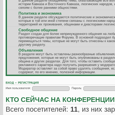
В данном разделе объединены темы, охватывающие все воп
истории Кавказа и Восточного Кавказа, лезгинских народов, 
связям с более ранними общностями.
Политика и экономика
В данном разделе обсуждаются политические и экономическ
которые в той или иной степени связаны с лезгинскими наро
территорией их проживания, общинами и диаспорами лезгинс
Свободное общение
Раздел создан для более непринужденного общения на люб
противоречащие правилам Форума. В основной подраздел б
перемещаться темы, которые не могут быть отнесены к како
другому разделу.
Объявления
В разделе могут быть оставлены разнообразные объявления
предложения, которые не могут быть опубликованы в разде
община и других разделах. Для того, чтобы оставить сообщ
рекламного характера надо получить разрешения у модерато
Модератор оставляет за собой право удалять сообщения, ес
содержат, по его мнению, полезной информации.
ВХОД
•
РЕГИСТРАЦИЯ
Имя пользователя:
Пароль:
КТО СЕЙЧАС НА КОНФЕРЕНЦИИ
Всего посетителей:
11
, из них за