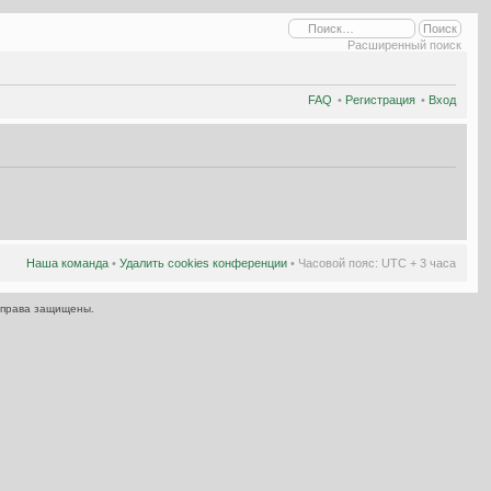
Расширенный поиск
FAQ
•
Регистрация
•
Вход
Наша команда
•
Удалить cookies конференции
• Часовой пояс: UTC + 3 часа
 права защищены.