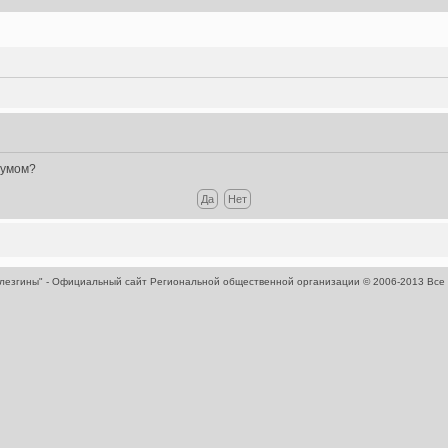
румом?
 лезгины" - Официальный сайт Региональной общественной организации
© 2006-2013 Все