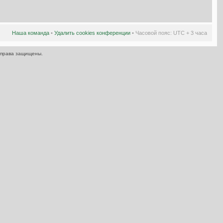
Наша команда
•
Удалить cookies конференции
• Часовой пояс: UTC + 3 часа
 права защищены.