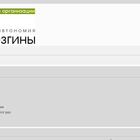
нии
от раз