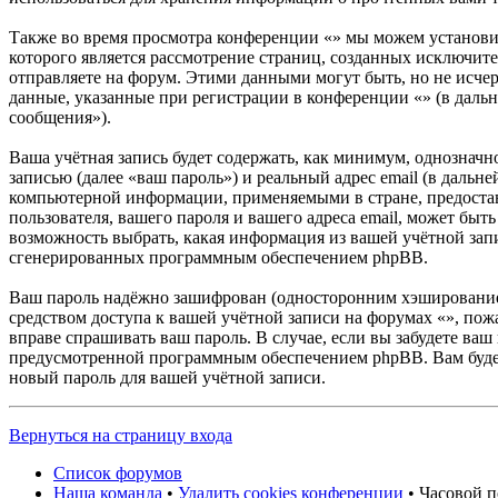
Также во время просмотра конференции «» мы можем установи
которого является рассмотрение страниц, созданных исключ
отправляете на форум. Этими данными могут быть, но не исч
данные, указанные при регистрации в конференции «» (в даль
сообщения»).
Ваша учётная запись будет содержать, как минимум, однознач
записью (далее «ваш пароль») и реальный адрес email (в дальн
компьютерной информации, применяемыми в стране, предостав
пользователя, вашего пароля и вашего адреса email, может быт
возможность выбрать, какая информация из вашей учётной запи
сгенерированных программным обеспечением phpBB.
Ваш пароль надёжно зашифрован (односторонним хэшированием)
средством доступа к вашей учётной записи на форумах «», пожа
вправе спрашивать ваш пароль. В случае, если вы забудете ва
предусмотренной программным обеспечением phpBB. Вам будет 
новый пароль для вашей учётной записи.
Вернуться на страницу входа
Список форумов
Наша команда
•
Удалить cookies конференции
• Часовой п