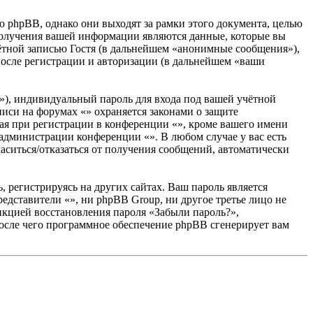
 phpBB, однако они выходят за рамки этого документа, целью
олучения вашей информации являются данные, которые вы
ётной записью Гостя (в дальнейшем «анонимные сообщения»),
после регистрации и авторизации (в дальнейшем «ваши
»), индивидуальный пароль для входа под вашей учётной
писи на форумах «» охраняется законами о защите
я при регистрации в конференции «», кроме вашего имени
е администрации конференции «». В любом случае у вас есть
ласиться/отказаться от получения сообщений, автоматически
 регистрируясь на других сайтах. Ваш пароль является
редставители «», ни phpBB Group, ни другое третье лицо не
ункцией восстановления пароля «Забыли пароль?»,
после чего программное обеспечение phpBB сгенерирует вам