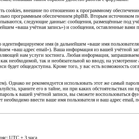
ть cookies, внешние по отношению к программному обеспечению
ительно программным обеспечением phpBB. Вторым источником п
ерпываются, следующие данные: сообщения, размещённые под уч
нейшем «ваша учётная запись») и сообщения, оставленные вами 
но идентифицируемое имя (в дальнейшем «ваше имя пользователя
ейшем «ваш адрес email»). Ваша информация из вашей учётной за
ляющей нам услуги хостинга. Любая информация, запрашиваема
ь как необходимой, так и необязательной ко вводу, на усмотрени
си будет общедоступна. Кроме того, у вас есть возможность сог
. Однако не рекомендуется использовать этот же самый пароль,
луйста, храните его в тайне, ни при каких обстоятельствах ни п
ш пароль к вашей учётной записи, вы сможете воспользоваться ф
необходимо ввести ваше имя пользователя и ваш адрес email, 
ояс: UTC + 3 часа