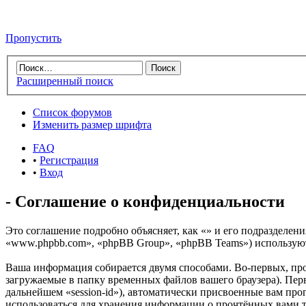
Пропустить
Расширенный поиск
Список форумов
Изменить размер шрифта
FAQ
•
Регистрация
•
Вход
- Соглашение о конфиденциальности
Это соглашение подробно объясняет, как «» и его подразделени
«www.phpbb.com», «phpBB Group», «phpBB Teams») используют
Ваша информация собирается двумя способами. Во-первых, пр
загружаемые в папку временных файлов вашего браузера). Перв
дальнейшем «session-id»), автоматически присвоенные вам про
использоваться для хранения информации о прочтённых вами т