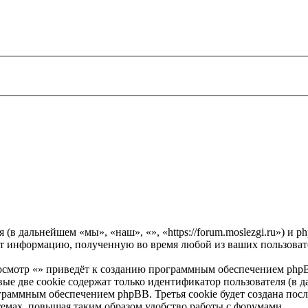
я (в дальнейшем «мы», «наш», «», «https://forum.moslezgi.ru») 
 информацию, полученную во время любой из ваших пользовате
осмотр «» приведёт к созданию программным обеспечением phpB
ые две cookie содержат только идентификатор пользователя (в д
граммным обеспечением phpBB. Третья cookie будет создана посл
емах, повышая таким образом удобство работы с форумами.