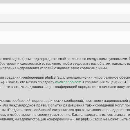
um.moslezgi.ru»), вы подтверждаете своё согласие со следующими условиями. 
бое время и сделаем всё возможное, чтобы уведомить вас об этом, однако с
бновления/исправления условий означает ваше согласие с ними.
я создания конференций phpBB (в дальнейшем «они», «программное обеспе
»). Скачать его можно по адресу
www.phpbb.com
. Ограничения лицензии GPL
ности за то, что администрация конференций определяет в качестве допусти
ческих сообщений, порнографических сообщений, призывов к национальной 
 «» или международное право. Попытки размещения таких сообщений могут п
жным. IP-адреса всех сообщений сохраняются для возможности проведения та
ему в любое время по своему усмотрению. Как пользователь вы согласны с т
ешения, ни администрация конференции «», ни phpBB Group не может быть от