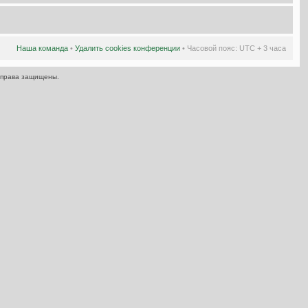
Наша команда
•
Удалить cookies конференции
• Часовой пояс: UTC + 3 часа
 права защищены.