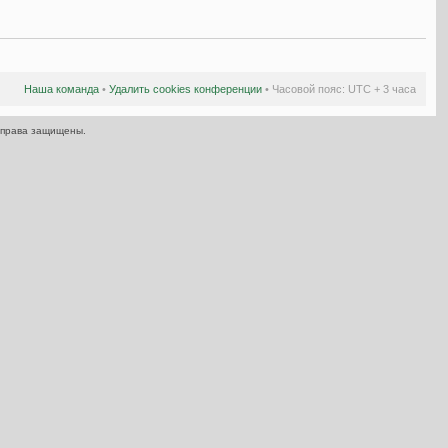
Наша команда
•
Удалить cookies конференции
• Часовой пояс: UTC + 3 часа
 права защищены.