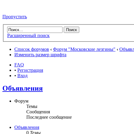
Пропустить
Расширенный поиск
Список форумов
‹
Форум "Московские лезгины"
‹
Объяв
Изменить размер шрифта
FAQ
•
Регистрация
•
Вход
Объявления
Форум
Темы
Сообщения
Последнее сообщение
Объявления
0
Темы